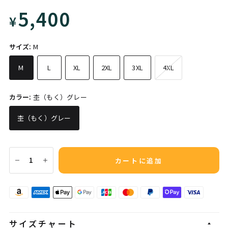
5,400
¥
サイズ:
M
M
L
XL
2XL
3XL
4XL
カラー:
杢（もく）グレー
杢（もく）グレー
カートに追加
サイズチャート