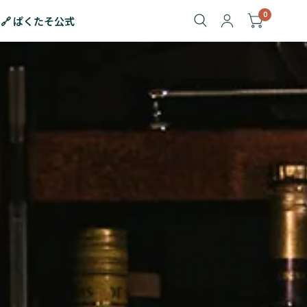
0
🔗 ぱくたそ公式