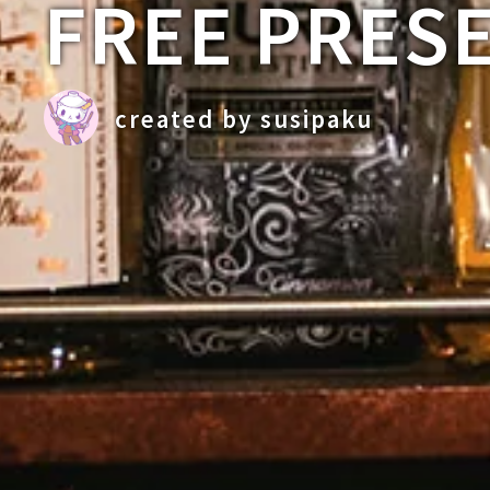
FREE
PRES
created by susipaku